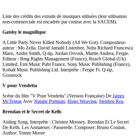
Liste des crédits des extraits de musiques utilisées (leur utilisation
non-commerciale est encadrée par contrat avec la SACEM).
Gatsby le magnifique
A Little Party Never Killed Nobody (All We Got). Compositeur-
auteur : Mo Zella, David Jamahl Listenbee, Ndra Richard Francesca
Maeo, Andre Smith, Q-tip, Jordan Orvosh, Martin Andrea, Fergie.
Editeur : Bmg Rights Management (France), Reach Global (Uk)
Limited, Emi Music Publ France, Sony Music Publishing (France),
Kobalt Music Publishing Ltd. Interprète : Fergie Ft. Q-tip,
Goonrock
V pour Vendetta
Scène du film "V Pour Vendetta" (Version Française) De
James
McTeigue
Avec
Natalie Portman
,
Hugo Weaving
,
Stephen Rea
.
Brendan et le Secret de Kells
Aisling Song. Interprète : Christen Mooney. Brendan Et Le Secret
De Kells. Les Armateurs / Passerelle. Composer: Bruno Coulais.
Author: Tomm Moore