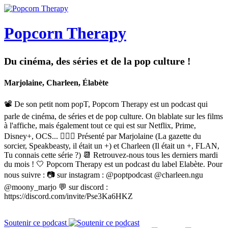
Popcorn Therapy
Du cinéma, des séries et de la pop culture !
Marjolaine, Charleen, Élabète
📽 De son petit nom popT, Popcorn Therapy est un podcast qui
parle de cinéma, de séries et de pop culture. On blablate sur les films
à l'affiche, mais également tout ce qui est sur Netflix, Prime,
Disney+, OCS... 🙋🏼‍♀️ Présenté par Marjolaine (La gazette du
sorcier, Speakbeasty, il était un +) et Charleen (Il était un +, FLAN,
Tu connais cette série ?) 📆 Retrouvez-nous tous les derniers mardi
du mois ! 🤍 Popcorn Therapy est un podcast du label Elabète. Pour
nous suivre : 📷 sur instagram : @poptpodcast @charleen.ngu
@moony_marjo 💬 sur discord :
https://discord.com/invite/Pse3Ka6HKZ
Soutenir ce podcast