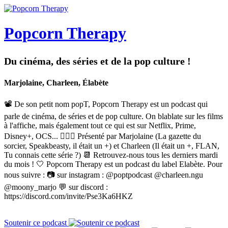
Popcorn Therapy
Du cinéma, des séries et de la pop culture !
Marjolaine, Charleen, Élabète
📽 De son petit nom popT, Popcorn Therapy est un podcast qui
parle de cinéma, de séries et de pop culture. On blablate sur les films
à l'affiche, mais également tout ce qui est sur Netflix, Prime,
Disney+, OCS... 🙋🏼‍♀️ Présenté par Marjolaine (La gazette du
sorcier, Speakbeasty, il était un +) et Charleen (Il était un +, FLAN,
Tu connais cette série ?) 📆 Retrouvez-nous tous les derniers mardi
du mois ! 🤍 Popcorn Therapy est un podcast du label Elabète. Pour
nous suivre : 📷 sur instagram : @poptpodcast @charleen.ngu
@moony_marjo 💬 sur discord :
https://discord.com/invite/Pse3Ka6HKZ
Soutenir ce podcast