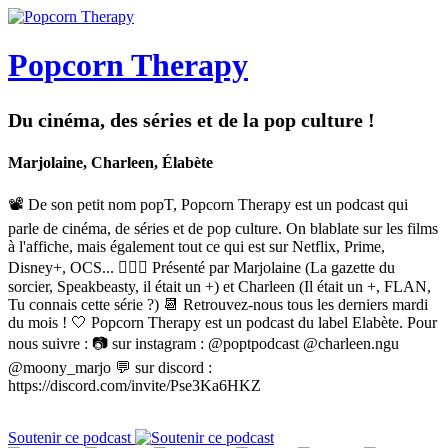
Popcorn Therapy
Du cinéma, des séries et de la pop culture !
Marjolaine, Charleen, Élabète
📽 De son petit nom popT, Popcorn Therapy est un podcast qui
parle de cinéma, de séries et de pop culture. On blablate sur les films
à l'affiche, mais également tout ce qui est sur Netflix, Prime,
Disney+, OCS... 🙋🏼‍♀️ Présenté par Marjolaine (La gazette du
sorcier, Speakbeasty, il était un +) et Charleen (Il était un +, FLAN,
Tu connais cette série ?) 📆 Retrouvez-nous tous les derniers mardi
du mois ! 🤍 Popcorn Therapy est un podcast du label Elabète. Pour
nous suivre : 📷 sur instagram : @poptpodcast @charleen.ngu
@moony_marjo 💬 sur discord :
https://discord.com/invite/Pse3Ka6HKZ
Soutenir ce podcast