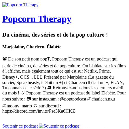
Popcorn Therapy
Du cinéma, des séries et de la pop culture !
Marjolaine, Charleen, Élabète
📽 De son petit nom popT, Popcorn Therapy est un podcast qui
parle de cinéma, de séries et de pop culture. On blablate sur les films
à l'affiche, mais également tout ce qui est sur Netflix, Prime,
Disney+, OCS... 🙋🏼‍♀️ Présenté par Marjolaine (La gazette du
sorcier, Speakbeasty, il était un +) et Charleen (Il était un +, FLAN,
Tu connais cette série ?) 📆 Retrouvez-nous tous les derniers mardi
du mois ! 🤍 Popcorn Therapy est un podcast du label Elabète. Pour
nous suivre : 📷 sur instagram : @poptpodcast @charleen.ngu
@moony_marjo 💬 sur discord :
https://discord.com/invite/Pse3Ka6HKZ
Soutenir ce podcast