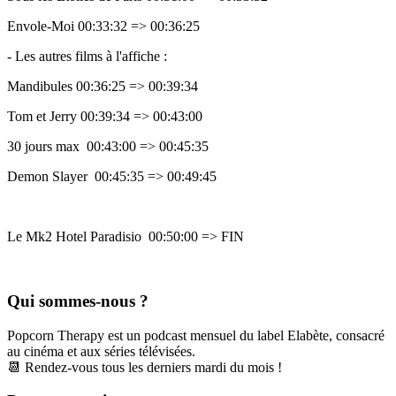
Envole-Moi 00:33:32 => 00:36:25
- Les autres films à l'affiche :
Mandibules 00:36:25 => 00:39:34
Tom et Jerry 00:39:34 => 00:43:00
30 jours max 00:43:00 => 00:45:35
Demon Slayer 00:45:35 => 00:49:45
Le Mk2 Hotel Paradisio 00:50:00 => FIN
Qui sommes-nous ?
Popcorn Therapy est un podcast mensuel du label Elabète, consacré
au cinéma et aux séries télévisées.
📆 Rendez-vous tous les derniers mardi du mois !